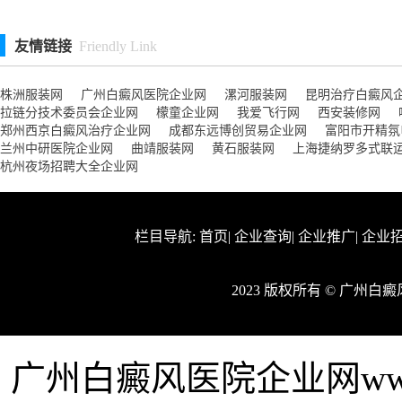
友情链接
Friendly Link
株洲服装网
广州白癜风医院企业网
漯河服装网
昆明治疗白癜风
拉链分技术委员会企业网
檬童企业网
我爱飞行网
西安装修网
郑州西京白癜风治疗企业网
成都东远博创贸易企业网
富阳市开精氛
兰州中研医院企业网
曲靖服装网
黄石服装网
上海捷纳罗多式联
杭州夜场招聘大全企业网
栏目导航:
首页
|
企业查询
|
企业推广
|
企业
2023 版权所有 © 广州
广州白癜风医院企业网www.s